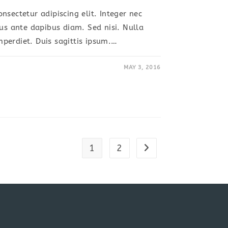
nsectetur adipiscing elit. Integer nec
sus ante dapibus diam. Sed nisi. Nulla
perdiet. Duis sagittis ipsum.…
MAY 3, 2016
1
2
Go to the next page