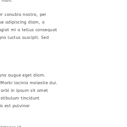
 nibh.
er conubia nostra, per
ue adipiscing diam, a
eugiat mi a tellus consequat
na luctus suscipit. Sed
gna augue eget diam.
 Morbi lacinia molestie dui.
orbi in ipsum sit amet
estibulum tincidunt
is est pulvinar