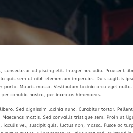
 consectetur adipiscing elit. Integer nec odio. Praesent li
lla quis sem at nibh elementum imperdiet. Duis sagittis ip
r porta. Mauris massa. Vestibulum lacinia arcu eget nulla. 
t per conubia nostra, per inceptos himenaeos.
 libero. Sed dignissim lacinia nunc. Curabitur tortor. Pell
. Maecenas mattis. Sed convallis tristique sem. Proin ut li
s, iaculis vel, suscipit quis, luctus non, massa. Fusce ac turp