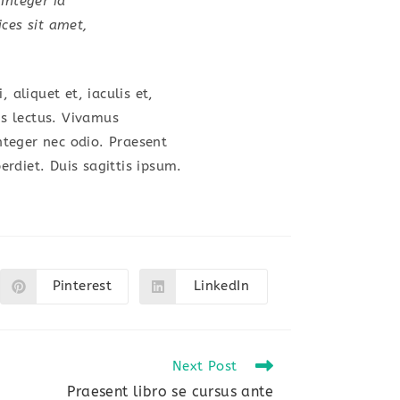
 Integer id
ices sit amet,
 aliquet et, iaculis et,
is lectus. Vivamus
Integer nec odio. Praesent
rdiet. Duis sagittis ipsum.
Pinterest
LinkedIn
Opens
Opens
in
in
a
a
new
new
window
window
Next Post
Praesent libro se cursus ante