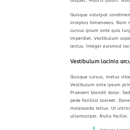
aliquet. Mauris ipsum. Nul
Quisque volutpat condiment
inceptos himenaeos. Nam ne
cursus ipsum ante quis turp
imperdiet. Vestibulum sapi
lectus. Integer euismod la
Vestibulum lacinia arc
Quisque cursus, metus vit
Vestibulum ante ipsum primi
Praesent blandit dolor. Se
pede facilisis laoreet. Don
malesuada tellus. Ut ultric
ullamcorper. Nulla facilisi.