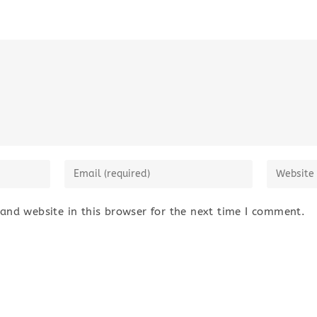
Enter
Enter
your
your
email
website
nd website in this browser for the next time I comment.
address
URL
to
(optional)
comment