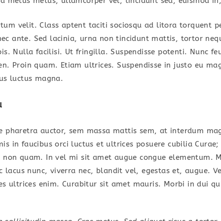
la metus metus, ullamcorper vel, tincidunt sed, euismod in,
um velit. Class aptent taciti sociosqu ad litora torquent p
c ante. Sed lacinia, urna non tincidunt mattis, tortor neq
is. Nulla facilisi. Ut fringilla. Suspendisse potenti. Nunc f
en. Proin quam. Etiam ultrices. Suspendisse in justo eu mag
cus luctus magna.
u
ae pharetra auctor, sem massa mattis sem, at interdum ma
s in faucibus orci luctus et ultrices posuere cubilia Curae;
d non quam. In vel mi sit amet augue congue elementum. M
ec lacus nunc, viverra nec, blandit vel, egestas et, augue. V
es ultrices enim. Curabitur sit amet mauris. Morbi in dui qu