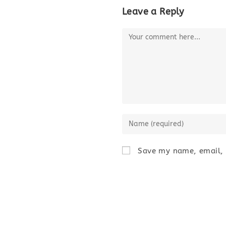
Leave a Reply
Comment
Enter
your
name
Save my name, email, a
or
username
to
comment