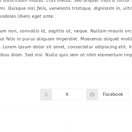
a sollicitudin massa. Cras metus. Sed aliquet risus a tortor.
. Quisque nisl felis, venenatis tristique, dignissim in, ultr
sodales libero eget ante.
um non, convallis id, sagittis at, neque. Nullam mauris orci,
a ut felis in purus aliquam imperdiet. Maecenas aliquet moll
r. Lorem ipsum dolor sit amet, consectetur adipiscing elit. 
pibus diam. Sed nisi. Nulla quis sem at nibh elementum impe
X
Facebook
Opens
Opens
in
in
a
a
new
new
window
window