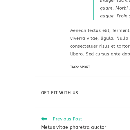
Integer lacini
quam. Morbi mi
augue. Proin 
Aenean lectus elit, ferment
viverra vitae, ligula. Null
consectetuer risus et torto
libero. Sed cursus ante da
TAGS
:
SPORT
SHARE
GET FIT WITH US
THIS
CONTENT
Read
Previous Post
more
Metus vitae pharetra auctor
articles