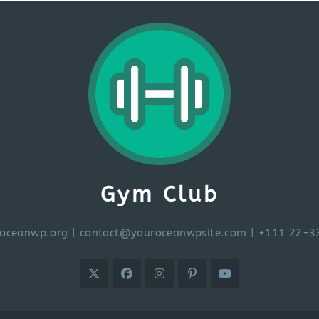
Gym Club
oceanwp.org
|
contact@youroceanwpsite.com
| +111 22-3